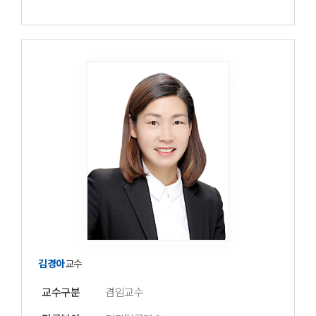
김경아
교수
교수구분
겸임교수