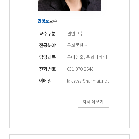
민경호
교수
교수구분
겸임교수
전공분야
문화콘텐츠
담당과목
무대연출, 문화마케팅
전화번호
031-370-2648
이메일
lakisyss@hanmail.net
자세히보기