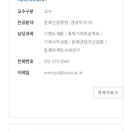
교수구분
교수
전공분야
문화산업경영 (경영학 박사)
담당과목
이벤트개론 / 축제기획프로젝트 /
기획서작성법 / 문화콘텐츠산업론 /
문화마케팅사례연구
전화번호
031-370-2640
이메일
eventpd@osan.ac.kr
자세히보기