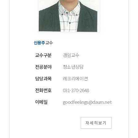
신용주
교수
교수구분
겸임교수
전공분야
청소년상담
담당과목
레크리에이션
전화번호
031-370-2648
이메일
goodfeelings@daum.net
자세히보기