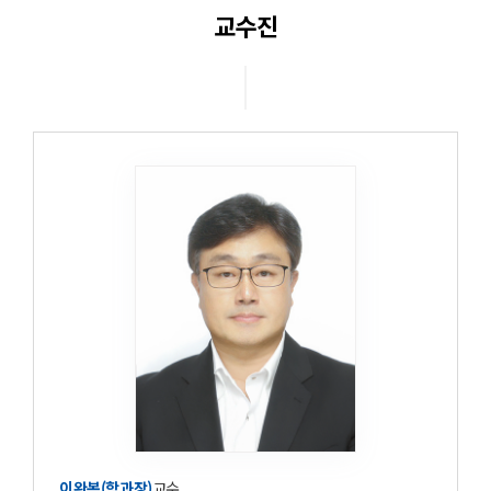
교수진
교과목안내
교육시설
학과활동
학과소식
학과동영상
이완복(학과장)
교수