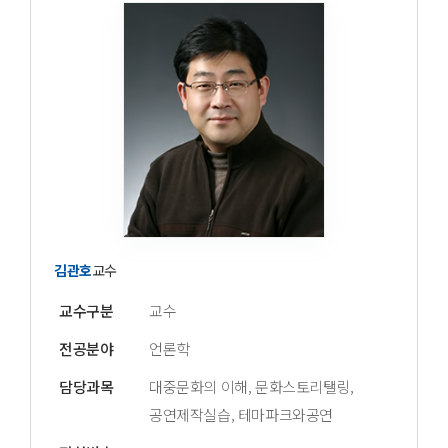
김관호
교수
교수구분
교수
전공분야
언론학
담당과목
대중문화의 이해, 문화스토리탤링,
공연제작실습, 테마파크와공연