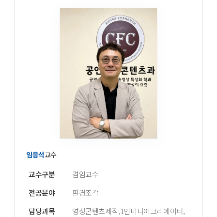
임응석
교수
교수구분
겸임교수
전공분야
환경조각
담당과목
영상콘텐츠제작,1인미디어크리에이터,