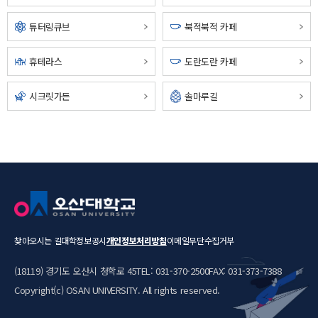
튜터링큐브
북적북적 카페
오산고등학교
휴테라스
도란도란 카페
시크릿가든
솔마루길
종합정보관
산
지성관
찾아오시는 길
대학정보공시
개인정보처리방침
이메일무단수집거부
(18119) 경기도 오산시 청학로 45
TEL: 031-370-2500
FAX: 031-373-7388
Copyright(c) OSAN UNIVERSITY. All rights reserved.