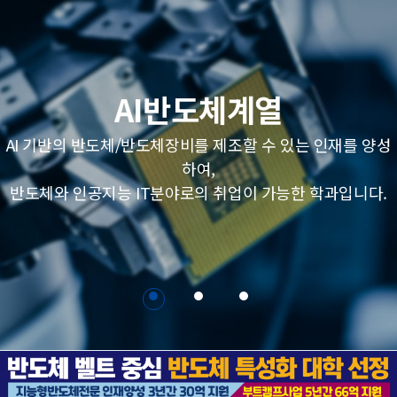
교수진
교육시설
AI반도체계열
학과활동
AI 기반의 반도체/반도체장비를 제조할 수 있는 인재를 양성
하여,
학과소식
반도체와 인공지능 IT분야로의 취업이 가능한 학과입니다.
학과동영상