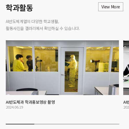
학과활동
View More
AI반도체계열
의 다양한 학교생활,
활동사진을 갤러리에서 확인하실 수 있습니다.
AI반도체과 학과홍보영상 촬영
A
2024.06.19
202