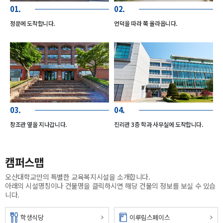
01.
02.
정문에 도착합니다.
언덕을 따라 쭉 올라옵니다.
솔마루길
미래
체육관
03.
04.
창조관 옆을 지나갑니다.
진리관 3층 학과 사무실에 도착합니다.
캠퍼스맵
도란도란카페
오산대학교만의 특별한 교육복지시설을 소개합니다.
아래의 시설명칭이나 건물명을 클릭하시면 해당 건물의 정보를 보실 수 있습
니다.
오산중학교
학생식당
이루림스페이스