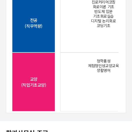
진로커리어코칭
회로이론 기초
반도체 입문
기초회로실습
전공
디지털 논리회로
코딩기초
(직무역량)
청학품성
체험형인성교양교육
생활영어
교양
(직업기초교양)