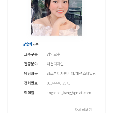
강송희
교수
교수구분
겸임교수
전공분야
패션디자인
담당과목
캡스톤디자인기획/패션스타일링
전화번호
010-4440-3571
이메일
singasong.kang@gmail.com
자세히보기