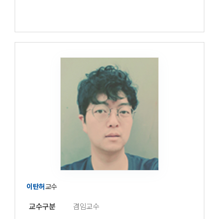
이탄허
교수
교수구분
겸임교수