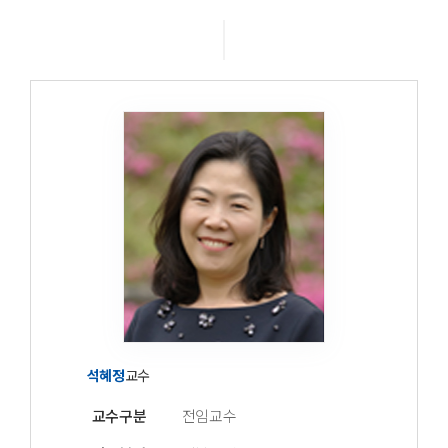
교육시설
학과활동
학과소식
학과동영상
석혜정
교수
교수구분
전임교수