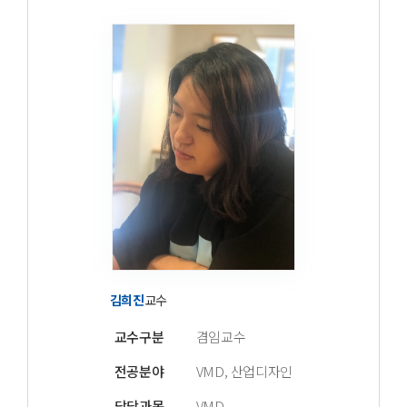
김희진
교수
교수구분
겸임교수
전공분야
VMD, 산업디자인
담당과목
VMD