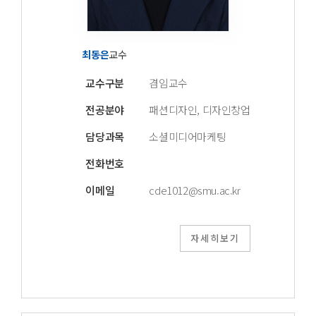
최동은
교수
교수구분
겸임교수
전공분야
패션디자인, 디자인창업
담당과목
소셜미디어마케팅
전화번호
이메일
cde1012@smu.ac.kr
자세히보기