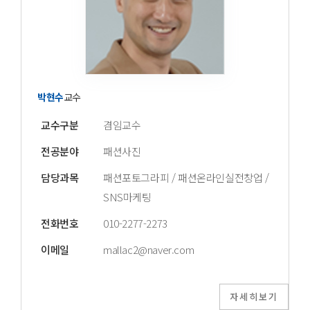
박현수
교수
교수구분
겸임교수
전공분야
패션사진
담당과목
패션포토그라피 / 패션온라인실전창업 /
SNS마케팅
전화번호
010-2277-2273
이메일
mallac2@naver.com
자세히보기