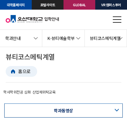
대학홈페이지
포털사이트
GLOBAL
VR 캠퍼스투어
학과안내
K-뷰티예술학부
뷰티코스메틱계열
뷰티코스메틱계열
홈으로
학사학위전공 심화
산업체위탁교육
학과동영상
교육과정표