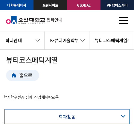
대학홈페이지
포털사이트
GLOBAL
VR 캠퍼스투어
학과안내
K-뷰티예술학부
뷰티코스메틱계열
뷰티코스메틱계열
홈으로
학사학위전공 심화
산업체위탁교육
학과활동
교육과정표