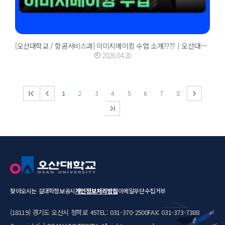
[오산대학교 / 항공서비스과] 이미지메이킹 수업 소개????｜오산대학교 Osan Universi...
2026.04.20
1
2
3
4
5
6
7
8
찾아오시는 길
대학정보공시
개인정보처리방침
이메일무단수집거부
(18119) 경기도 오산시 청학로 45
TEL: 031-370-2500
FAX: 031-373-7388