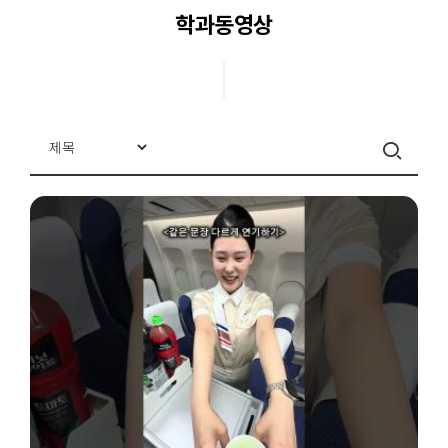
학과동영상
교과목안내
교수진
교육시설
학과활동
학과소식