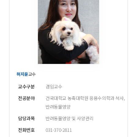
허지윤
교수
교수구분
겸임교수
전공분야
건국대학교 농축대학원 응용수의학과 석사,
반려동물영양
담당과목
반려동물영양 및 사양관리
전화번호
031-370-2811