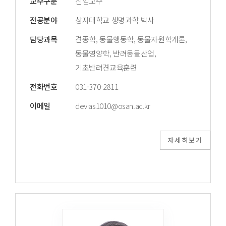
교수구분
전임교수
전공분야
상지대학교 생명과학 박사
담당과목
견종학, 동물행동학, 동물자원학개론,
동물영양학, 반려동물산업,
기초반려견교육훈련
전화번호
031-370-2811
이메일
devias1010@osan.ac.kr
자세히보기