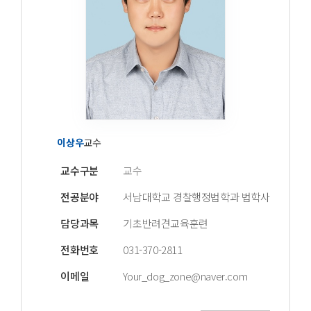
이상우
교수
교수구분
교수
전공분야
서남대학교 경찰행정법학과 법학사
담당과목
기초반려견교육훈련
전화번호
031-370-2811
이메일
Your_dog_zone@naver.com