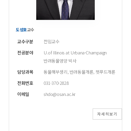
도성호
교수
교수구분
전임교수
전공분야
U.of Illinois at Urbana-Champaign
반려동물영양 박사
담당과목
동물해부생리, 반려동물개론, 펫푸드개론
전화번호
031-370-2828
이메일
shdo@osan.ac.kr
자세히보기