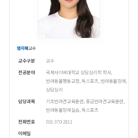
염지혜
교수
교수구분
교수
전공분야
국제사이버대학교 상담심리학 학사,
반려동물행동교정, 독스포츠, 반려동물장례,
상담심리
담당과목
기초반려견교육훈련, 중급반려견교육훈련,
반려동물장례실습, 독스포츠
전화번호
031-370-2811
이메일