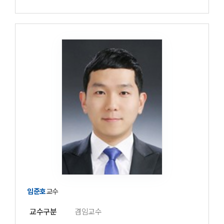
임준호
교수
교수구분
겸임교수