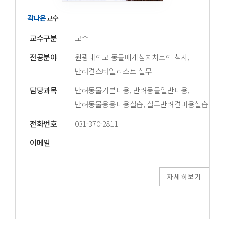
곽나은
교수
교수구분
교수
전공분야
원광대학교 동물매개심치치료학 석사,
반러견스타일리스트 실무
담당과목
반려동물기본미용, 반려동물일반미용,
반려동물응용미용실습, 실무반려견미용실습
전화번호
031-370-2811
이메일
자세히보기