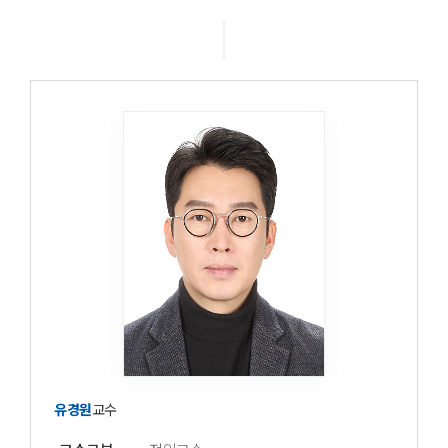
교육시설
학과활동
학과소식
학과동영상
유경원
교수