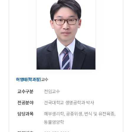
허영태(학과장)
교수
교수구분
전임교수
전공분야
건국대학교 생명공학과 박사
담당과목
해부생리학, 공중위생, 번식 및 유전육종,
동물영양학