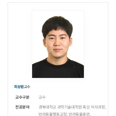
최상원
교수
교수구분
교수
전공분야
경북대학교 과학기술대학원 축산 석사과정,
반려동물행동교정, 반려동물훈련,