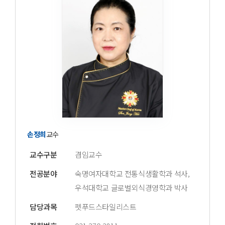
손정희
교수
교수구분
겸임교수
전공분야
숙명여자대학교 전통식생활학과 석사,
우석대학교 글로벌외식경영학과 박사
담당과목
펫푸드스타일리스트