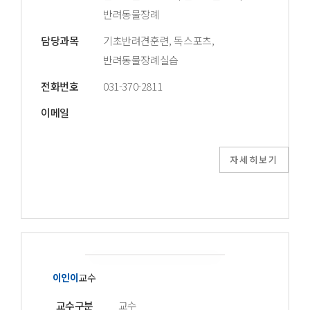
반려동물장례
담당과목
기초반려견훈련, 독스포츠,
반려동물장례실습
전화번호
031-370-2811
이메일
자세히보기
이인이
교수
교수구분
교수