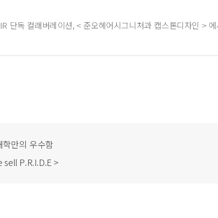
AIR 단독 컬래버레이션, < 준오헤어시그니처과 캡스톤디자인 > 에
대학만의 우수함
 P.R.I.D.E >