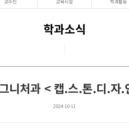
교수진
교육시설
학과활동
학과소식
니처과 < 캡.스.톤.디.자.인 
2024-10-11