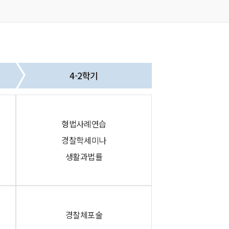
4-2학기
형법사례연습
경찰학세미나
생활과법률
경찰체포술