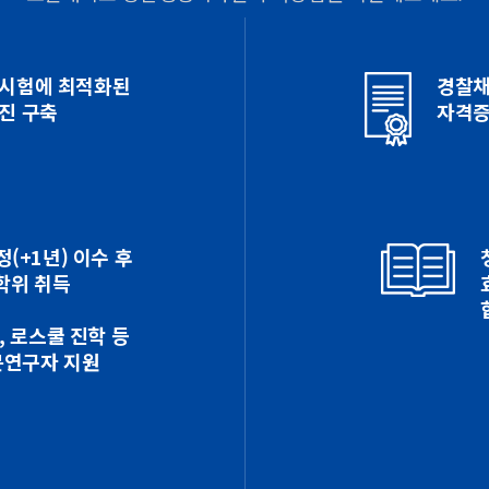
 시험에 최적화된
경찰채
진 구축
자격증
(+1년) 이수 후
학위 취득
, 로스쿨 진학 등
문연구자 지원