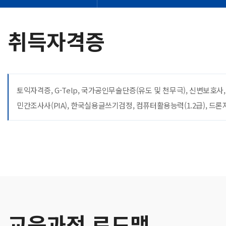
취득자격증
토익자격증, G-Telp, 국가공인무술단증(유도 및 천무극), 신변보호사
민간조사사(PIA), 한국실용글쓰기검정, 컴퓨터활용능력(1.2급), 드
교육과정 로드맵