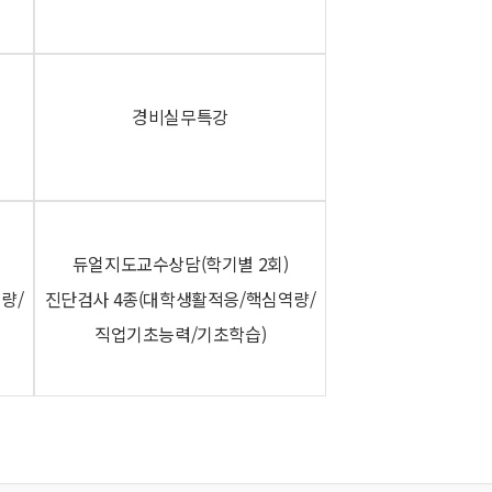
경비실무특강
듀얼지도교수상담(학기별 2회)
량/
진단검사 4종(대학생활적응/핵심역량/
직업기초능력/기초학습)