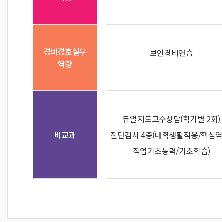
경비경호실무
보안경비연습
역량
듀얼지도교수상담(학기별 2회)
비교과
진단검사 4종(대학생활적응/핵심역
직업기초능력/기초학습)