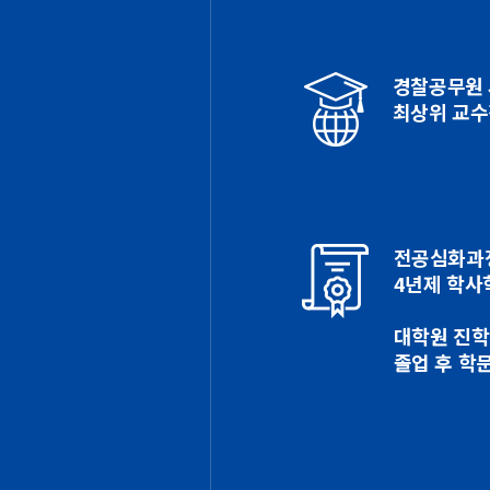
경찰공무원
최상위 교수
전공심화과정
4년제 학사
대학원 진학
졸업 후 학