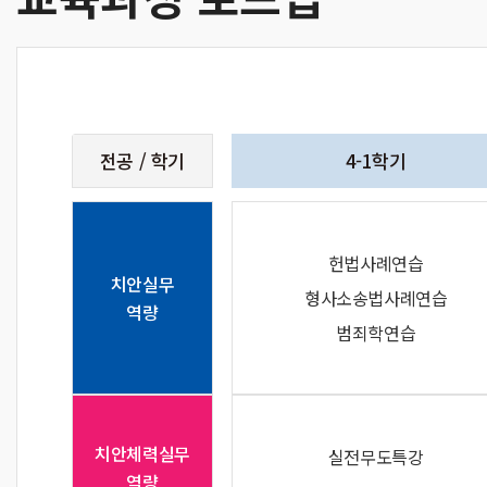
전공 / 학기
4-1학기
헌법사례연습
치안실무
형사소송법사례연습
역량
범죄학연습
치안체력실무
실전무도특강
역량