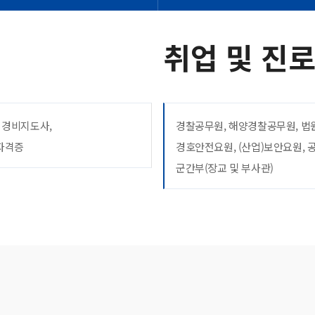
취업 및 진
, 경비지도사,
경찰공무원, 해양경찰공무원, 법
론자격증
경호안전요원, (산업)보안요원,
군간부(장교 및 부사관)