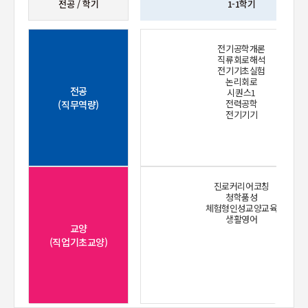
전공 / 학기
1-1학기
전기공학개론
직류회로해석
전기기초실험
논리회로
전공
시퀀스1
전력공학
(직무역량)
전기기기
진로커리어코칭
청학품성
체험형인성교양교육
생활영어
교양
(직업기초교양)