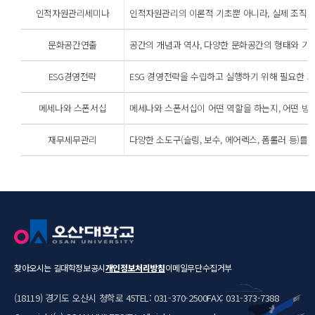
인적자원관리세미나
인적자원관리의 이론적 기초뿐 아니라, 실제 조직에서
문화공간연출
공간의 개념과 역사, 다양한 문화공간의 형태와 기능
ESG경영전략
ESG 경영전략을 수립하고 실행하기 위해 필요한 기
메세나와 스폰서십
메세나와 스폰서십이 어떤 역할을 하는지, 어떤 방식
재무세무관리
다양한 소도구(슬링, 보수, 에어렉스, 폼롤러 등)
찾아오시는 길
대학정보공시
개인정보처리방침
이메일무단수집거부
(18119) 경기도 오산시 청학로 45
TEL: 031-370-2500
FAX: 031-373-7388