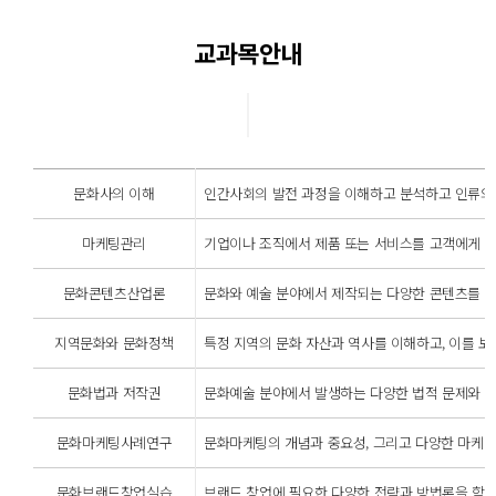
교과목안내
교육시설
학과활동
학과소식
문화사의 이해
인간사회의 발전 과정을 이해하고 분석하고 인류의 역
학과동영상
마케팅관리
기업이나 조직에서 제품 또는 서비스를 고객에게 판매
문화콘텐츠산업론
문화와 예술 분야에서 제작되는 다양한 콘텐츠를 비즈
지역문화와 문화정책
특정 지역의 문화 자산과 역사를 이해하고, 이를 보
문화법과 저작권
문화예술 분야에서 발생하는 다양한 법적 문제와 저작
문화마케팅사례연구
문화마케팅의 개념과 중요성, 그리고 다양한 마케팅 
문화브랜드창업실습
브랜드 창업에 필요한 다양한 전략과 방법론을 학습