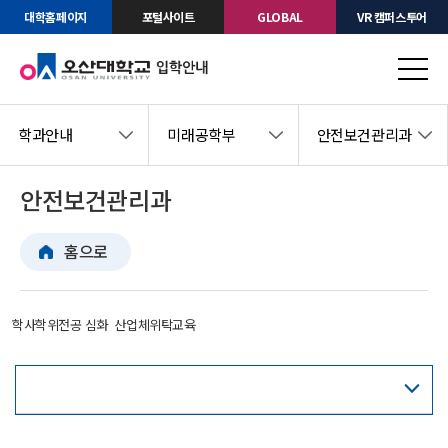
대학홈페이지
포털사이트
GLOBAL
VR 캠퍼스투어
학과안내
미래공학부
안전보건관리과
안전보건관리과
홈으로
학사학위전공 심화
산업체위탁교육
교육과정표