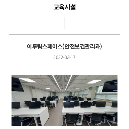
교육시설
교과목안내
교수진
교육시설
이루림스페이스(안전보건관리과)
학과활동
2022-08-17
학과소식
학과동영상