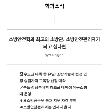
학과소식
교과목안내
교수진
교육시설
소방안전학과 최고의 소방관, 소방안전관리자가
학과활동
되고 싶다면
2025-06-11
학과소식
학과동영상
🏆수도권 대학 중 유일! 소방기술자 법정 인
정 승급자격 교육장 선정 대학
📌수도권 남부대학 최초로 대학생 의용소방
대 운영
👨‍🎓소방공무원 특채 지원 자격 부여
📣소방안전관리과는 언제나 옳다